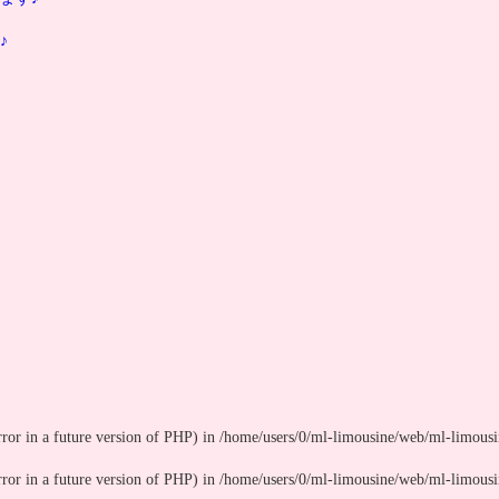
♪
rror in a future version of PHP) in
/home/users/0/ml-limousine/web/ml-limousi
rror in a future version of PHP) in
/home/users/0/ml-limousine/web/ml-limousi