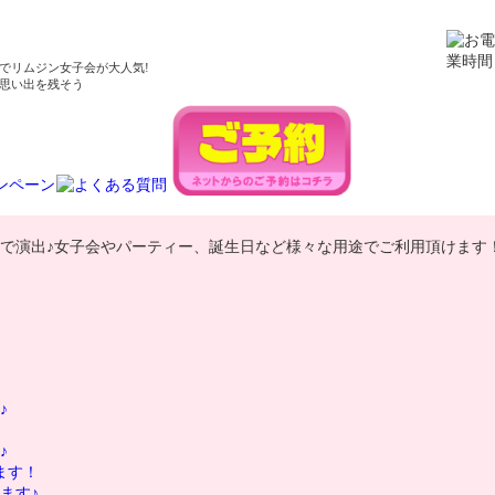
でリムジン女子会が大人気!
思い出を残そう
で演出♪女子会やパーティー、誕生日など様々な用途でご利用頂けます
♪
♪
ます！
ます♪