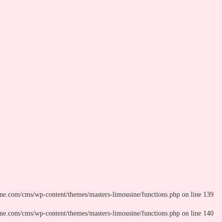
ne.com/cms/wp-content/themes/masters-limousine/functions.php
on line
139
ne.com/cms/wp-content/themes/masters-limousine/functions.php
on line
140