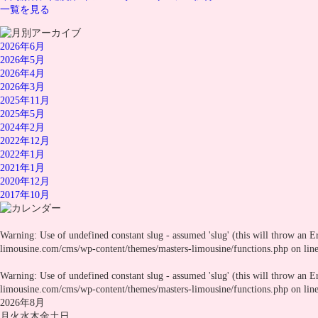
一覧を見る
2026年6月
2026年5月
2026年4月
2026年3月
2025年11月
2025年5月
2024年2月
2022年12月
2022年1月
2021年1月
2020年12月
2017年10月
Warning
: Use of undefined constant slug - assumed 'slug' (this will throw an E
limousine.com/cms/wp-content/themes/masters-limousine/functions.php
on lin
Warning
: Use of undefined constant slug - assumed 'slug' (this will throw an E
limousine.com/cms/wp-content/themes/masters-limousine/functions.php
on lin
2026年8月
月
火
水
木
金
土
日