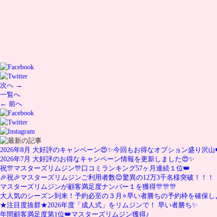
次へ →
一覧へ
← 前へ
2026年8月 大好評のキャンペーン😍✨今回もお得なオプション盛り沢山❤
2026年7月 大好評のお得なキャンペーン情報を更新しました😍✨
祝🎊マスターズリムジン🎊口コミランキング57ヶ月連続１位👑
🎉祝🎉マスターズリムジンご利用者数😊驚異の12万3千名様突破！！！
マスターズリムジンが顧客満足度ナンバー１を獲得🎊🎊🎊
大人気のシーズン到来！予約必至の３月⭐️早い者勝ちの予約枠を確保し
★注目度抜群★2026年度「成人式」をリムジンで！ 早い者勝ち✨
年間顧客満足度第1位👑マスターズリムジン獲得♪