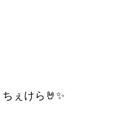
ちぇけら🤘✨