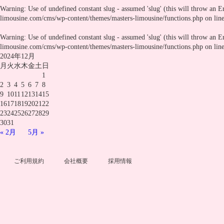
Warning
: Use of undefined constant slug - assumed 'slug' (this will throw an E
limousine.com/cms/wp-content/themes/masters-limousine/functions.php
on lin
Warning
: Use of undefined constant slug - assumed 'slug' (this will throw an E
limousine.com/cms/wp-content/themes/masters-limousine/functions.php
on lin
2024年12月
月
火
水
木
金
土
日
1
2
3
4
5
6
7
8
9
10
11
12
13
14
15
16
17
18
19
20
21
22
23
24
25
26
27
28
29
30
31
« 2月
5月 »
ご利用規約
会社概要
採用情報