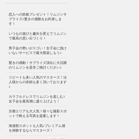
恋人への鉄板プレゼント！リムジンサ
プライズ♪驚きの感動をお約束しま
す！
いつもの遊びと趣向を変えてリムジン
で最高の思い出づくり！
男子会の勢いがスゴい！女子会に負け
いないサービスで最大限楽しもう♪
驚きの感動！サプライズ演出に大活躍
のリムジンを是非ご検討ください♪
リピートも多い人気のマスターズ！法
人様からの依頼も多く頂いております
♪
カラフルドレスでリムジンを楽しむ♪
女子会を最高潮に盛り上げよう！
京都エリアも大人気！様々な撮影スポ
ットで映える写真を提案します！
海遊館スポットも人気♪プレミアム感
を体験するならマスターズ！