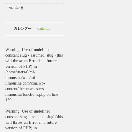
2025年8月
Warning
: Use of undefined
constant slug - assumed 'slug' (this
will throw an Error in a future
version of PHP) in
/home/users/0/ml-
limousine/web/ml-
limousine.com/cms/wp-
content/themes/masters-
limousine/functions.php
on line
139
Warning
: Use of undefined
constant slug - assumed 'slug' (this
will throw an Error in a future
version of PHP) in