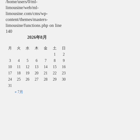
/home/users/0/ml-
limousine/web/ml-
limousine.com/cms/wp-
content/themes/masters-
limousine/functions.php
on line
140
2026年8月
月
火
水
木
金
土
日
1
2
3
4
5
6
7
8
9
10
11
12
13
14
15
16
17
18
19
20
21
22
23
24
25
26
27
28
29
30
31
« 7月