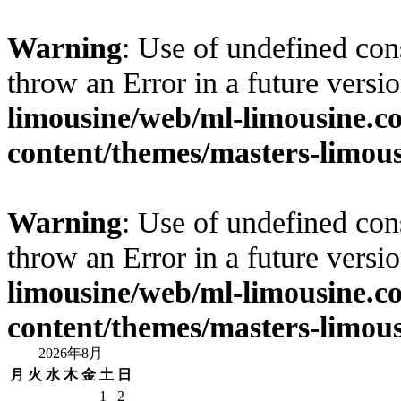
Warning
: Use of undefined cons
throw an Error in a future vers
limousine/web/ml-limousine.
content/themes/masters-limous
Warning
: Use of undefined cons
throw an Error in a future vers
limousine/web/ml-limousine.
content/themes/masters-limous
2026年8月
月
火
水
木
金
土
日
1
2