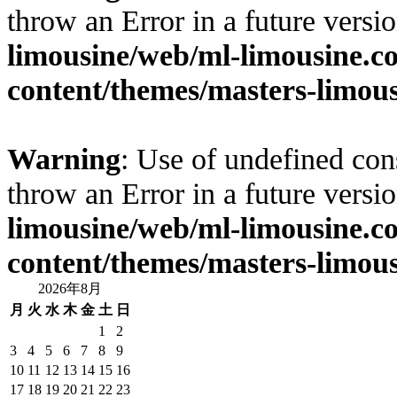
throw an Error in a future vers
limousine/web/ml-limousine.
content/themes/masters-limous
Warning
: Use of undefined cons
throw an Error in a future vers
limousine/web/ml-limousine.
content/themes/masters-limous
2026年8月
月
火
水
木
金
土
日
1
2
3
4
5
6
7
8
9
10
11
12
13
14
15
16
17
18
19
20
21
22
23