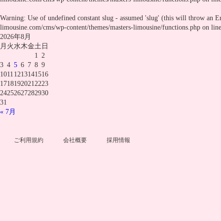
Warning
: Use of undefined constant slug - assumed 'slug' (this will throw an E
limousine.com/cms/wp-content/themes/masters-limousine/functions.php
on lin
2026年8月
月
火
水
木
金
土
日
1
2
3
4
5
6
7
8
9
10
11
12
13
14
15
16
17
18
19
20
21
22
23
24
25
26
27
28
29
30
31
« 7月
ご利用規約
会社概要
採用情報