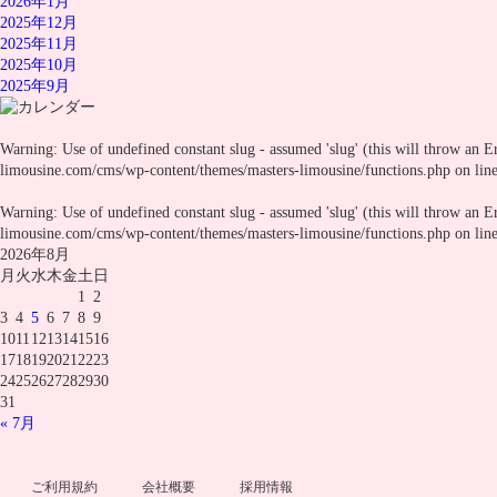
2026年1月
2025年12月
2025年11月
2025年10月
2025年9月
Warning
: Use of undefined constant slug - assumed 'slug' (this will throw an E
limousine.com/cms/wp-content/themes/masters-limousine/functions.php
on lin
Warning
: Use of undefined constant slug - assumed 'slug' (this will throw an E
limousine.com/cms/wp-content/themes/masters-limousine/functions.php
on lin
2026年8月
月
火
水
木
金
土
日
1
2
3
4
5
6
7
8
9
10
11
12
13
14
15
16
17
18
19
20
21
22
23
24
25
26
27
28
29
30
31
« 7月
ご利用規約
会社概要
採用情報