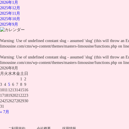
2026年1月
2025年12月
2025年11月
2025年10月
2025年9月
Warning
: Use of undefined constant slug - assumed 'slug' (this will throw an E
limousine.com/cms/wp-content/themes/masters-limousine/functions.php
on lin
Warning
: Use of undefined constant slug - assumed 'slug' (this will throw an E
limousine.com/cms/wp-content/themes/masters-limousine/functions.php
on lin
2026年8月
月
火
水
木
金
土
日
1
2
3
4
5
6
7
8
9
10
11
12
13
14
15
16
17
18
19
20
21
22
23
24
25
26
27
28
29
30
31
« 7月
ご利用規約
会社概要
採用情報