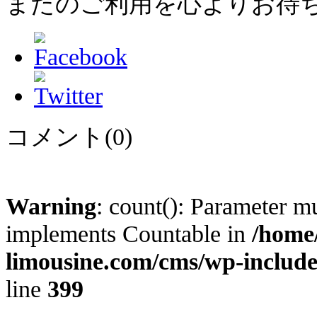
またのご利用を心よりお待
コメント(0)
Warning
: count(): Parameter mu
implements Countable in
/home/
limousine.com/cms/wp-includ
line
399