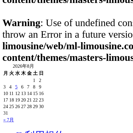
Warning
: Use of undefined cons
throw an Error in a future vers
limousine/web/ml-limousine.
content/themes/masters-limous
2026年8月
月
火
水
木
金
土
日
1
2
3
4
5
6
7
8
9
10
11
12
13
14
15
16
17
18
19
20
21
22
23
24
25
26
27
28
29
30
31
« 7月