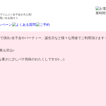
でリムジン女子会が大人気!
思い出を残そう
で演出♪女子会やパーティー、誕生日など様々な用途でご利用頂けます
真も沢山♪
さに少しバテ気味のわたくしですが(-_-)