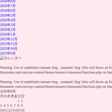
2026年8月
2026年7月
2026年6月
2026年5月
2026年4月
2026年3月
2026年2月
2026年1月
2025年12月
2025年11月
2025年10月
2025年9月
Warning
: Use of undefined constant slug - assumed 'slug' (this will throw an E
limousine.com/cms/wp-content/themes/masters-limousine/functions.php
on lin
Warning
: Use of undefined constant slug - assumed 'slug' (this will throw an E
limousine.com/cms/wp-content/themes/masters-limousine/functions.php
on lin
2026年8月
月
火
水
木
金
土
日
1
2
3
4
5
6
7
8
9
10
11
12
13
14
15
16