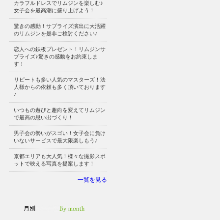
カラフルドレスでリムジンを楽しむ♪
女子会を最高潮に盛り上げよう！
驚きの感動！サプライズ演出に大活躍
のリムジンを是非ご検討ください♪
恋人への鉄板プレゼント！リムジンサ
プライズ♪驚きの感動をお約束しま
す！
リピートも多い人気のマスターズ！法
人様からの依頼も多く頂いております
♪
いつもの遊びと趣向を変えてリムジン
で最高の思い出づくり！
男子会の勢いがスゴい！女子会に負け
いないサービスで最大限楽しもう♪
京都エリアも大人気！様々な撮影スポ
ットで映える写真を提案します！
一覧を見る