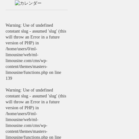
Warning
: Use of undefined
constant slug - assumed 'slug' (this
will throw an Error in a future
version of PHP) in
/home/users/0/ml-
limousine/web/ml-
limousine.com/cms/wp-
content/themes/masters-
limousine/functions.php
on line
139
Warning
: Use of undefined
constant slug - assumed 'slug' (this
will throw an Error in a future
version of PHP) in
/home/users/0/ml-
limousine/web/ml-
limousine.com/cms/wp-
content/themes/masters-
limousine/functions.php
on line